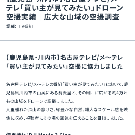
テレ「買い主が見てみたい」ドローン
空撮実績｜広大な山域の空撮調査
業種：
TV番組
【鹿児島県・川内市】名古屋テレビ/メ〜テレ
「買い主が見てみたい」空撮に協力しました
名古屋テレビ/メ〜テレの番組「買い主が見てみたい」において、
鹿
児島県川内市
の山奥にある蕎麦屋と、その周囲に広がる
約4万坪
もの山域
をドローンで空撮しました。
人里離れた深山の静けさ、緑豊かな自然、雄大なスケール感を映
像に収め、視聴者にその場の空気を伝えることを目指しました。
使用機材：DJI Mavic 3 Cine