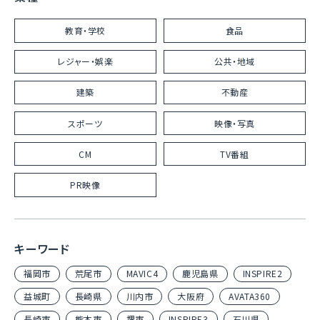
教育・学校
食品
レジャー・娯楽
公共・地域
建築
不動産
スポーツ
映像・写真
CM
TV番組
PR映像
キーワード
福岡市
荒尾市
MAVIC4
鹿児島県
INSPIRE2
益城町
長崎県
川内市
大阪府
AVATA360
長崎市
熊本市
堺市
INSPIRE3
石川県