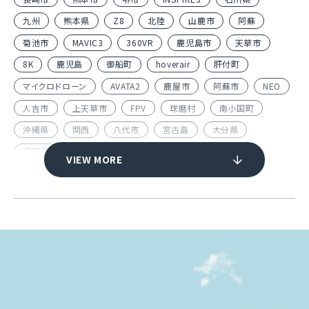
九州
熊本県
Z8
北陸
山鹿市
阿蘇
菊池市
MAVIC3
360VR
鹿児島市
天草市
8K
鹿児島
御船町
hoverair
肝付町
マイクロドローン
AVATA2
鹿屋市
阿蘇市
NEO
人吉市
上天草市
FPV
球磨村
南小国町
沖縄県
関西
八代市
宮古島
大分県
福岡県
南阿蘇村
大分市
VIEW MORE