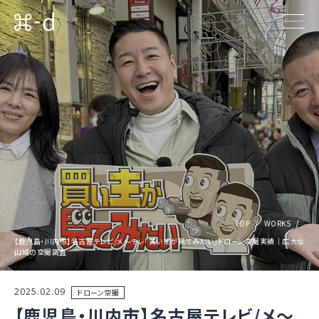
TOP
WORKS
【鹿児島・川内市】名古屋テレビ/メ〜テレ「買い主が見てみたい」ドローン空撮実績｜広大な
山域の空撮調査
2025.02.09
ドローン空撮
【鹿児島・川内市】名古屋テレビ/メ〜