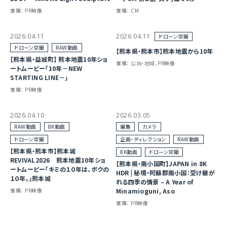
業種：
PR映像
業種：
CM
2026.04.11
2026.04.11
ドローン空撮
ドローン空撮
RAW動画
【熊本県・熊本市】熊本地震から10年
【熊本県・益城町】 熊本地震10年ショ
業種：
公共・地域、PR映像
ートムービー「10年－NEW
STARTING LINE－」
業種：
PR映像
2026.04.10
2026.03.05
RAW動画
8K動画
編集
カメラ
ドローン空撮
企画・ディレクション
RAW動画
【熊本県・熊本市】熊本城
8K動画
ドローン空撮
REVIVAL2026 熊本地震10年ショ
【熊本県・南小国町】JAPAN in 8K
ートムービー「キミの１０年は、ボクの
HDR | 秘境・阿蘇郡南小国：受け継が
１０年。」熊本城
れる四季の情景 – A Year of
Minamioguni, Aso
業種：
PR映像
業種：
PR映像