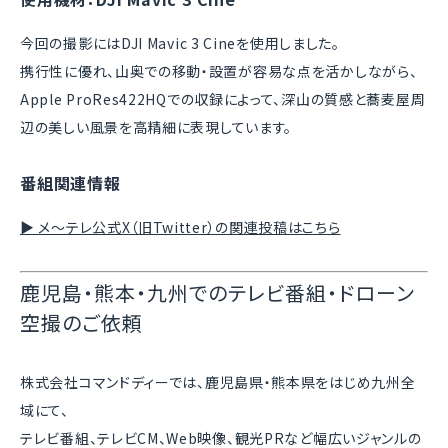
今回の撮影には
DJI Mavic 3 Cine
を使用しました。
携行性に優れ、山奥での移動・設置が容易な点を活かしながら、
Apple ProRes422HQでの収録によって、
深山の質感と蕎麦屋周
辺の美しい風景
を高精細に表現しています。
番組関連情報
▶ メ〜テレ公式X（旧Twitter）の関連投稿はこちら
鹿児島・熊本・九州でのテレビ番組・ドローン
空撮のご依頼
株式会社コマンドディーでは、
鹿児島県
・
熊本県
をはじめ九州全
域にて、
テレビ番組、テレビCM、Web映像、観光PRなど幅広いジャンルの