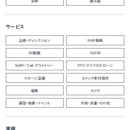
宮崎
鹿児島
サービス
企画・ディレクション
RAW動画
8K動画
360VR
NeRF・フォトグラメトリー
FPV・マイクロドローン
ドローン空撮
ストック素材提供
編集
カメラ
講習・執筆・イベント
点検・測量・その他
業種