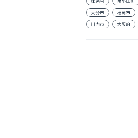
球磨村
南小国町
大分市
福岡市
川内市
大阪府