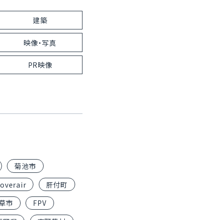
建築
映像・写真
PR映像
菊池市
overair
肝付町
草市
FPV