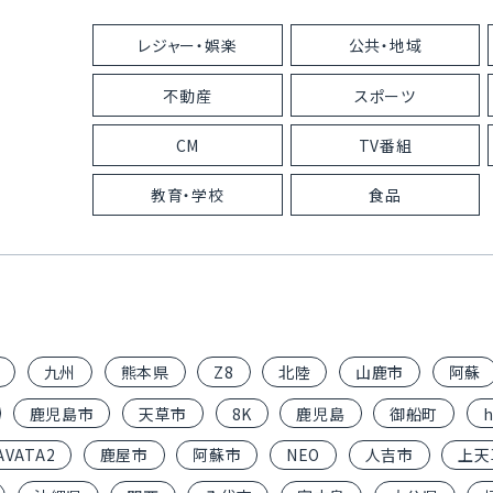
レジャー・娯楽
公共・地域
不動産
スポーツ
CM
TV番組
教育・学校
食品
九州
熊本県
Z8
北陸
山鹿市
阿蘇
鹿児島市
天草市
8K
鹿児島
御船町
h
AVATA2
鹿屋市
阿蘇市
NEO
人吉市
上天