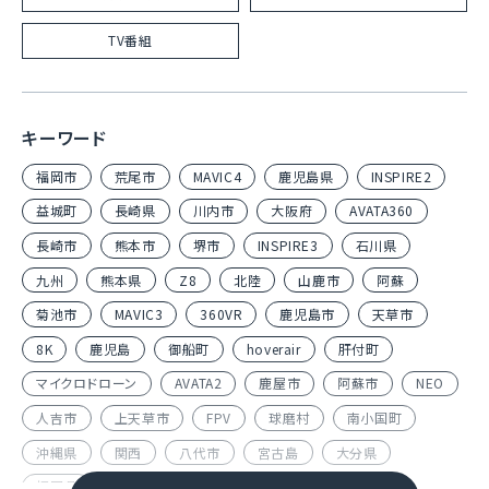
TV番組
キーワード
福岡市
荒尾市
MAVIC4
鹿児島県
INSPIRE2
益城町
長崎県
川内市
大阪府
AVATA360
長崎市
熊本市
堺市
INSPIRE3
石川県
九州
熊本県
Z8
北陸
山鹿市
阿蘇
菊池市
MAVIC3
360VR
鹿児島市
天草市
8K
鹿児島
御船町
hoverair
肝付町
マイクロドローン
AVATA2
鹿屋市
阿蘇市
NEO
人吉市
上天草市
FPV
球磨村
南小国町
沖縄県
関西
八代市
宮古島
大分県
福岡県
南阿蘇村
大分市