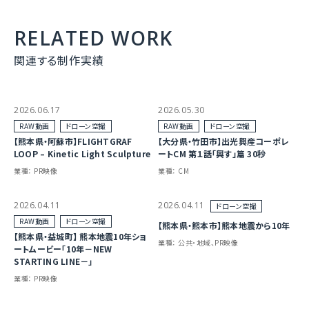
RELATED WORK
関連する制作実績
2026.06.17
2026.05.30
RAW動画
ドローン空撮
RAW動画
ドローン空撮
【熊本県・阿蘇市】FLIGHTGRAF
【大分県・竹田市】出光興産コーポレ
LOOP – Kinetic Light Sculpture
ートCM 第１話「興す」篇 30秒
業種：
PR映像
業種：
CM
2026.04.11
2026.04.11
ドローン空撮
RAW動画
ドローン空撮
【熊本県・熊本市】熊本地震から10年
【熊本県・益城町】 熊本地震10年ショ
業種：
公共・地域、PR映像
ートムービー「10年－NEW
STARTING LINE－」
業種：
PR映像