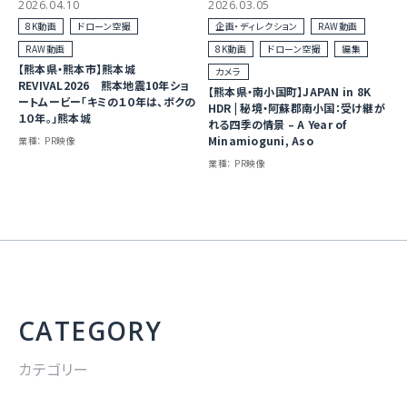
2026.04.10
2026.03.05
8K動画
ドローン空撮
企画・ディレクション
RAW動画
RAW動画
8K動画
ドローン空撮
編集
【熊本県・熊本市】熊本城
カメラ
REVIVAL2026 熊本地震10年ショ
【熊本県・南小国町】JAPAN in 8K
ートムービー「キミの１０年は、ボクの
HDR | 秘境・阿蘇郡南小国：受け継が
１０年。」熊本城
れる四季の情景 – A Year of
Minamioguni, Aso
業種：
PR映像
業種：
PR映像
CATEGORY
カテゴリー