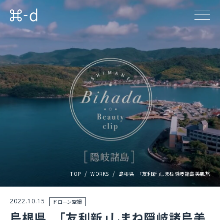
TOP
WORKS
島根県 「友利新」しまね隠岐諸島美肌旅
2022.10.15
ドローン空撮
島根県 「友利新」しまね隠岐諸島美